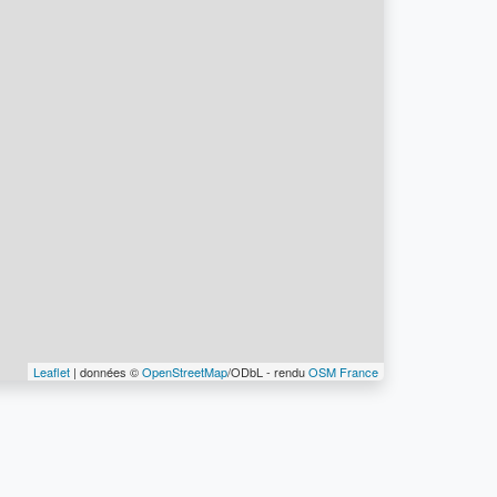
Leaflet
| données ©
OpenStreetMap
/ODbL - rendu
OSM France