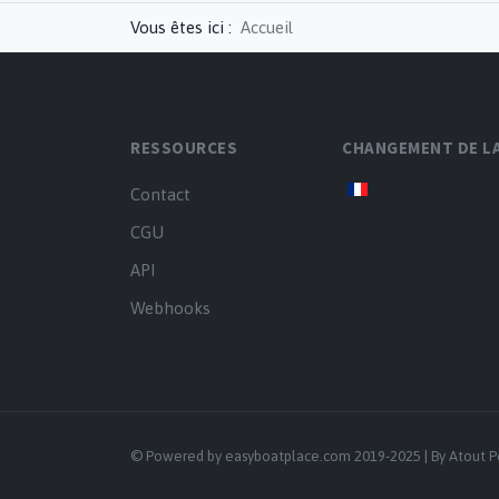
Vous êtes ici :
Accueil
RESSOURCES
CHANGEMENT DE L
Contact
CGU
API
Webhooks
© Powered by easyboatplace.
com 2019-2025 | By
Atout P